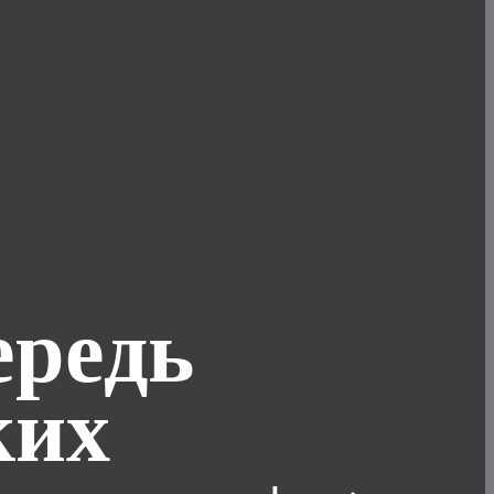
ередь
ких