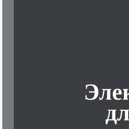
Эле
д