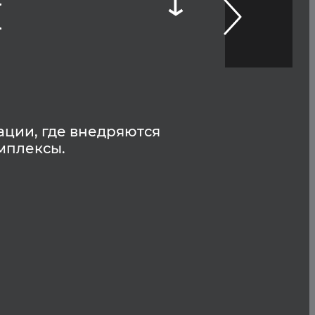
й
нации, где внедряются
мплексы.