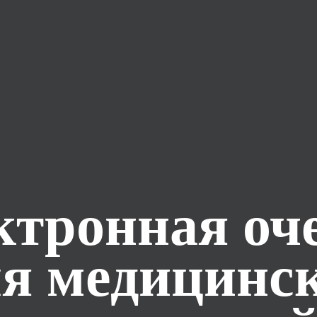
ктронная оч
ля медицинс